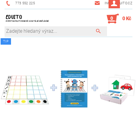
773 552 225
INFO@EDUITO.CZ
EDUITO
0
0 Kč
EXPERT NA POLYTECHNICKÉ A DIGITÁLNÍ VZDĚLÁVÁNÍ
TIP