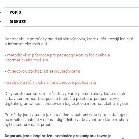
POPIS
DISKUZE
Set obsahuje pomůcky pro digitální výchovu, které u dětí rozvíjí logické
a informatické myšlení:
-
metodického průvodce pro pedagogy Rozvoj logického a
informatického myšlení
-
čtvercovou pochozí síť se souřadnicemi
-
sadu obrázků k úlohám na čtvercové pochozí síti
Díky těmto pomůckám můžete vytvářet pro děti úkoly, které u nich
zábavnou formou, bez použití tabletů a počítačů, podpoří rozvoj
digitální gramotnosti, především logického a informatického myšlení.
Pomůcky jsou vhodné
jak pro úplné začátečníky
, tak pro
pedagogy s
pokročilou znalostí
v oblasti digitálního vzdělávání, pro které mohou
být inspirací v další práci.
Doporučujeme inspirativní semináře pro podporu rozvoje