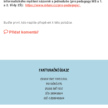
informatického myšlení
názorně a jednoduše (pro
pedagogy MŠ a 1.
a 2. třídy ZŠ):
https://www.mtuni.cz/pro-pedagogy/.
Buďte první, kdo napíše příspěvek k této položce.
Přidat komentář
FAKTURAČNÍ ÚDAJE
EDUCATIVE TOYS S.R.O.
POTOČNÍ 275
25101 SVĚTICE
IČO: 28943864
DIČ: CZ28943864