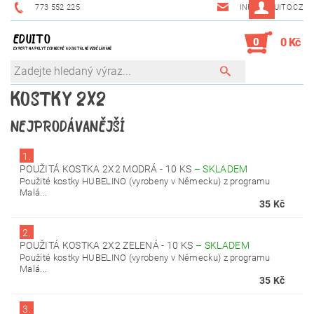
773 552 225
INFO@EDUITO.CZ
EDUITO
0
0 Kč
EXPERT NA POLYTECHNICKÉ A DIGITÁLNÍ VZDĚLÁVÁNÍ
KOSTKY 2X2
NEJPRODÁVANĚJŠÍ
1.
POUŽITÁ KOSTKA 2X2 MODRÁ - 10 KS
–
SKLADEM
Použité kostky HUBELINO (vyrobeny v Německu) z programu
Malá...
35 Kč
2.
POUŽITÁ KOSTKA 2X2 ZELENÁ - 10 KS
–
SKLADEM
Použité kostky HUBELINO (vyrobeny v Německu) z programu
Malá...
35 Kč
3.