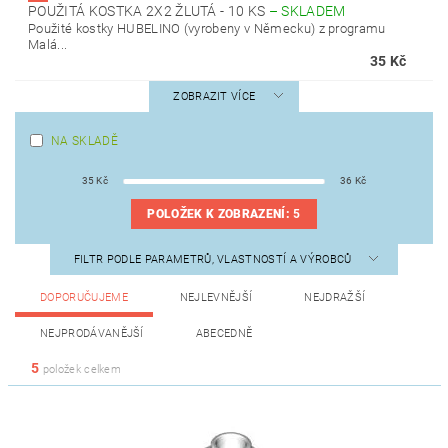
POUŽITÁ KOSTKA 2X2 ŽLUTÁ - 10 KS
–
SKLADEM
Použité kostky HUBELINO (vyrobeny v Německu) z programu
Malá...
35 Kč
ZOBRAZIT VÍCE
NA SKLADĚ
35
Kč
36
Kč
POLOŽEK K ZOBRAZENÍ:
5
FILTR PODLE PARAMETRŮ, VLASTNOSTÍ A VÝROBCŮ
DOPORUČUJEME
NEJLEVNĚJŠÍ
NEJDRAŽŠÍ
NEJPRODÁVANĚJŠÍ
ABECEDNĚ
5
položek celkem