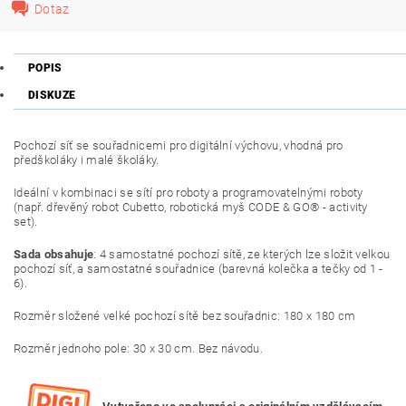
Dotaz
POPIS
DISKUZE
Pochozí síť se souřadnicemi pro digitální výchovu, vhodná pro
předškoláky i malé školáky.
Ideální v kombinaci se sítí pro roboty a programovatelnými roboty
(např. dřevěný robot Cubetto, robotická myš CODE & GO® - activity
set).
Sada obsahuje
: 4 samostatné pochozí sítě, ze kterých lze složit velkou
pochozí síť, a samostatné souřadnice (barevná kolečka a tečky od 1 -
6).
Rozměr složené velké pochozí sítě bez souřadnic: 180 x 180 cm
Rozměr jednoho pole: 30 x 30 cm. Bez návodu.