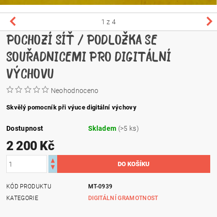
1
z 4
POCHOZÍ SÍŤ / PODLOŽKA SE
SOUŘADNICEMI PRO DIGITÁLNÍ
VÝCHOVU
Neohodnoceno
Skvělý pomocník při výuce digitální výchovy
Dostupnost
Skladem
(>5 ks)
2 200 Kč
KÓD PRODUKTU
MT-0939
KATEGORIE
DIGITÁLNÍ GRAMOTNOST