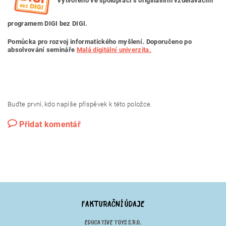
Vytvořeno ve spolupráci s originálním vzdělávacím
programem DIGI bez DIGI.
Pomůcka pro rozvoj informatického myšlení. Doporučeno po
absolvování semináře
Malá digitální univerzita.
Buďte první, kdo napíše příspěvek k této položce.
Přidat komentář
FAKTURAČNÍ ÚDAJE
EDUCATIVE TOYS S.R.O.