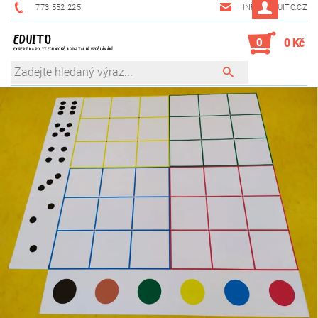
773 552 225
INFO@EDUITO.CZ
EDUITO
0
0 Kč
EXPERT NA POLYTECHNICKÉ A DIGITÁLNÍ VZDĚLÁVÁNÍ