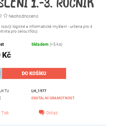
MYŠLENÍ 1.-3. ROČNÍK
Neohodnoceno
 rozvíjí logické a informatické myšlení - určena pro 4
tivita pro celou třídu).
st
Skladem
(>5 ks)
 Kč
UKTU
LH_1977
E
DIGITÁLNÍ GRAMOTNOST
Tisk
Dotaz