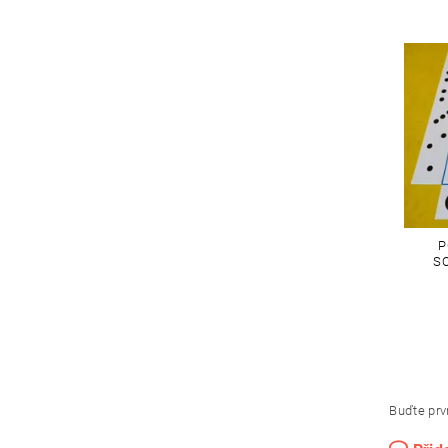
P
SO
Buďte prvn