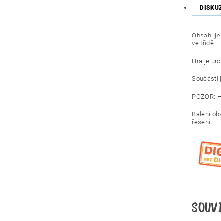
DISKU
Obsahuje 
ve třídě.
Hra je urč
Součástí 
POZOR: H
Balení obs
řešení
SOUV