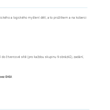
ckého a logického myšlení dětí, a to prožitkem a na koberci
jí do čtvercové sítě (pro každou skupinu 9 obrázků), zadání,
bez DIGI
.