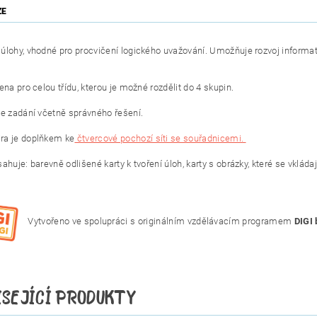
ZE
úlohy, vhodné pro procvičení logického uvažování. Umožňuje rozvoj informati
ena pro celou třídu, kterou je možné rozdělit do 4 skupin.
je zadání včetně správného řešení.
ra je doplňkem ke
čtvercové pochozí síti se souřadnicemi.
ahuje: barevně odlišené karty k tvoření úloh, karty s obrázky, které se vkláda
Vytvořeno ve spolupráci s originálním vzdělávacím programem
DIGI 
ISEJÍCÍ PRODUKTY