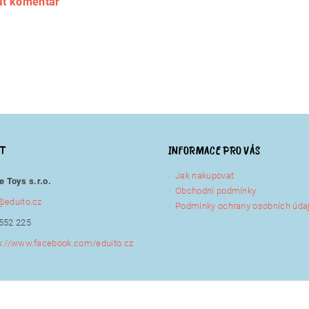
at komentář
KT
INFORMACE PRO VÁS
Jak nakupovat
e Toys s.r.o.
Obchodní podmínky
@
eduito.cz
Podmínky ochrany osobních úda
552 225
s://www.facebook.com/eduito.cz