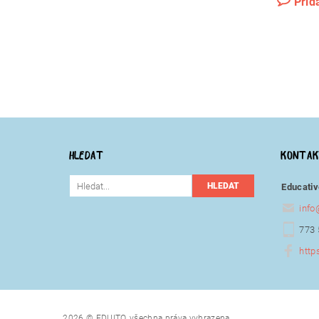
Přid
HLEDAT
KONTA
Educativ
info
773 
http
2026 © EDUITO, všechna práva vyhrazena