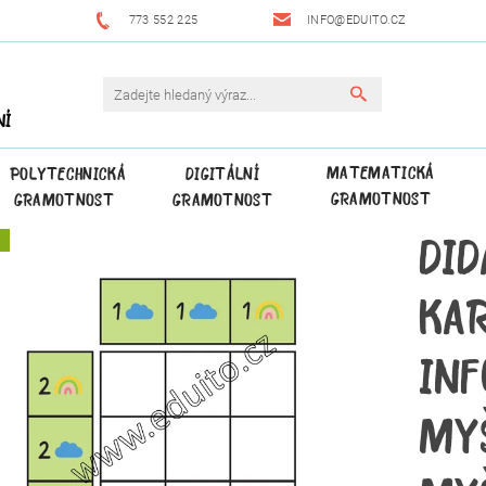
773 552 225
INFO@EDUITO.CZ
NÍ
MATEMATICKÁ
POLYTECHNICKÁ
DIGITÁLNÍ
GRAMOTNOST
GRAMOTNOST
GRAMOTNOST
DID
A
KA
IN
MYŠ