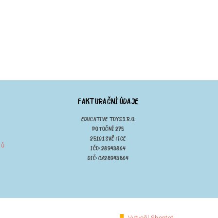
FAKTURAČNÍ ÚDAJE
EDUCATIVE TOYS S.R.O.
POTOČNÍ 275
25101 SVĚTICE
jů
IČO: 28943864
DIČ: CZ28943864
Vytvořil Shoptet