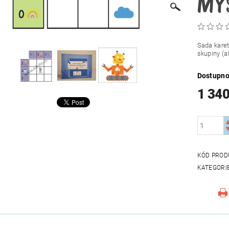
Sada karet
skupiny (ak
Dostupno
1 340
KÓD PROD
KATEGORI