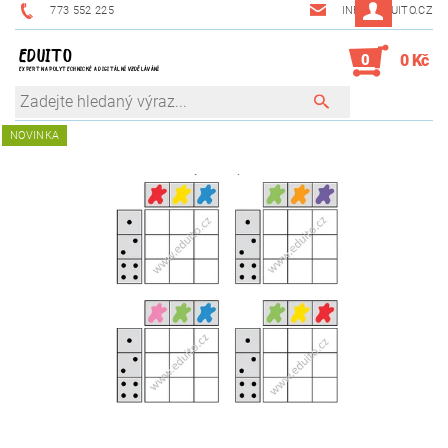
773 552 225
INFO@EDUITO.CZ
EDUITO
0
0 Kč
EXPERT NA POLYTECHNICKÉ A DIGITÁLNÍ VZDĚLÁVÁNÍ
NOVINKA