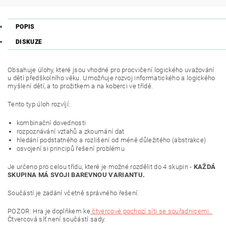
POPIS
DISKUZE
Obsahuje úlohy, které jsou vhodné pro procvičení logického uvažování
u dětí předškolního věku. Umožňuje rozvoj informatického a logického
myšlení dětí, a to prožitkem a na koberci ve třídě.
Tento typ úloh rozvíjí:
kombinační dovednosti
rozpoznávání vztahů a zkoumání dat
hledání podstatného a rozlišení od méně důležitého (abstrakce)
osvojení si principů řešení problému
Je určeno pro celou třídu, které je možné rozdělit do 4 skupin -
KAŽDÁ
SKUPINA MÁ SVOJI BAREVNOU VARIANTU.
Součástí je zadání včetně správného řešení.
POZOR: Hra je doplňkem ke
čtvercové pochozí síti se souřadnicemi.
Čtvercová síť není součástí sady.