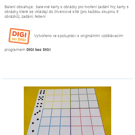
Balení obsahuje: barevné karty s obrázky pro tvoření zadání hry, karty s
obrázky, které se vkládají do čtvercové sítě (pro každou skupinu 9
obrázků), zadání, řešení
Vytvořeno ve spolupráci s originálním vzdělávacím
programem
DIGI bez DIGI
.