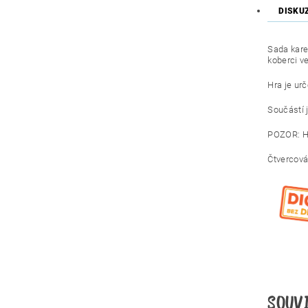
DISKU
Sada kare
koberci v
Hra je urč
Součástí 
POZOR: H
Čtvercová
SOUV