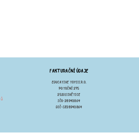
FAKTURAČNÍ ÚDAJE
EDUCATIVE TOYS S.R.O.
POTOČNÍ 275
25101 SVĚTICE
jů
IČO: 28943864
DIČ: CZ28943864