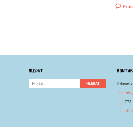
Přid
HLEDAT
KONTA
Educativ
info
773 
http