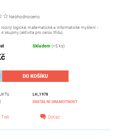
Neohodnoceno
 rozvíjí logické, matematické a informatické myšlení -
 4 skupiny (aktivita pro celou třídu).
st
Skladem
(>5 ks)
Kč
UKTU
LH_1978
E
DIGITÁLNÍ GRAMOTNOST
Tisk
Dotaz