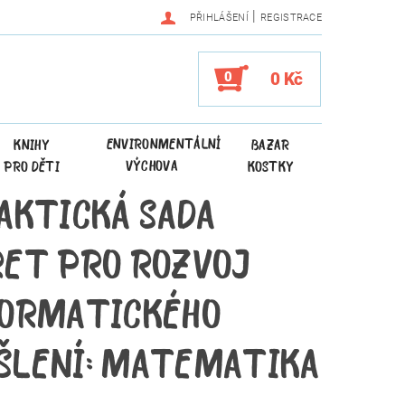
|
PŘIHLÁŠENÍ
REGISTRACE
0
0 Kč
ENVIRONMENTÁLNÍ
KNIHY
BAZAR
VÝCHOVA
PRO DĚTI
KOSTKY
AKTICKÁ SADA
RET PRO ROZVOJ
FORMATICKÉHO
ŠLENÍ: MATEMATIKA