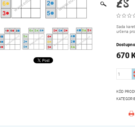
ZŠ
Sada karet
určena pro
Dostupno
670 
KÓD PROD
KATEGORI