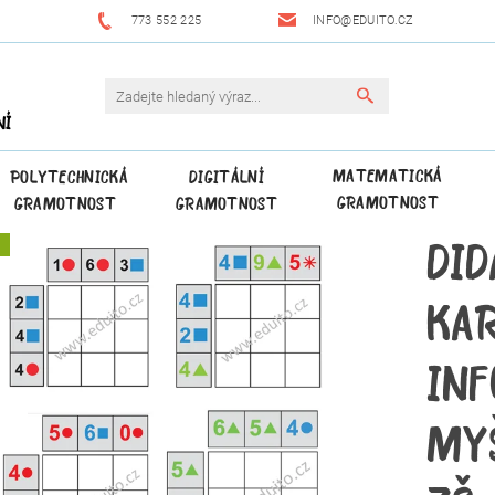
773 552 225
INFO@EDUITO.CZ
NÍ
MATEMATICKÁ
POLYTECHNICKÁ
DIGITÁLNÍ
GRAMOTNOST
GRAMOTNOST
GRAMOTNOST
DID
A
KA
IN
MY