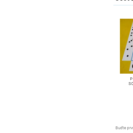
P
SO
Buďte prvn