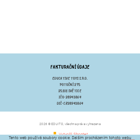
FAKTURAČNÍ ÚDAJE
EDUCATIVE TOYS S.R.O.
POTOČNÍ 275
25101 SVĚTICE
IČO: 28943864
DIČ: CZ28943864
2026 © EDUITO, všechna práva vyhrazena
Vytvořil Shoptet
Tento web používá soubory cookie. Dalším procházením tohoto webu