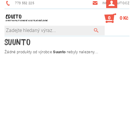
773 552 225
INFO@EDUITO.CZ
EDUITO
0
0 Kč
EXPERT NA POLYTECHNICKÉ A DIGITÁLNÍ VZDĚLÁVÁNÍ
SUUNTO
Žádné produkty od výrobce
Suunto
nebyly nalezeny....