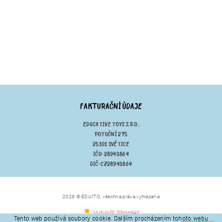
FAKTURAČNÍ ÚDAJE
EDUCATIVE TOYS S.R.O.
POTOČNÍ 275
25101 SVĚTICE
IČO: 28943864
DIČ: CZ28943864
2026 © EDUITO, všechna práva vyhrazena
Vytvořil Shoptet
Tento web používá soubory cookie. Dalším procházením tohoto webu