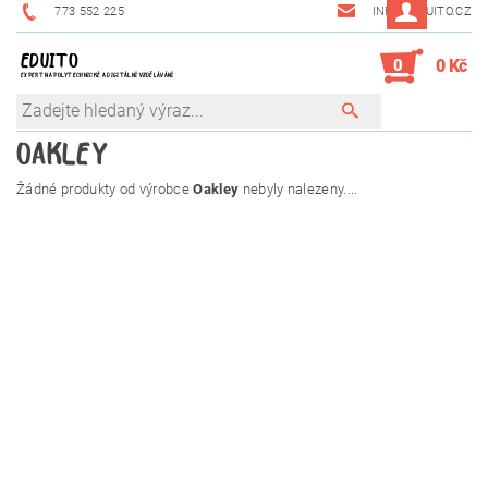
773 552 225
INFO@EDUITO.CZ
EDUITO
0
0 Kč
EXPERT NA POLYTECHNICKÉ A DIGITÁLNÍ VZDĚLÁVÁNÍ
OAKLEY
Žádné produkty od výrobce
Oakley
nebyly nalezeny....