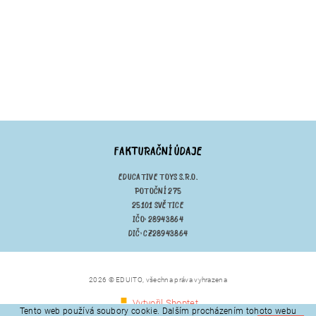
FAKTURAČNÍ ÚDAJE
EDUCATIVE TOYS S.R.O.
POTOČNÍ 275
25101 SVĚTICE
IČO: 28943864
DIČ: CZ28943864
2026 © EDUITO, všechna práva vyhrazena
Vytvořil Shoptet
Tento web používá soubory cookie. Dalším procházením tohoto webu