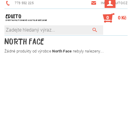
773 552 225
INFO@EDUITO.CZ
EDUITO
0
0 Kč
EXPERT NA POLYTECHNICKÉ A DIGITÁLNÍ VZDĚLÁVÁNÍ
NORTH FACE
Žádné produkty od výrobce
North Face
nebyly nalezeny....