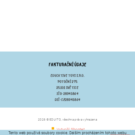
FAKTURAČNÍ ÚDAJE
EDUCATIVE TOYS S.R.O.
POTOČNÍ 275
25101 SVĚTICE
IČO: 28943864
DIČ: CZ28943864
2026 © EDUITO, všechna práva vyhrazena
Vytvořil Shoptet
Tento web používá soubory cookie. Dalším procházením tohoto webu