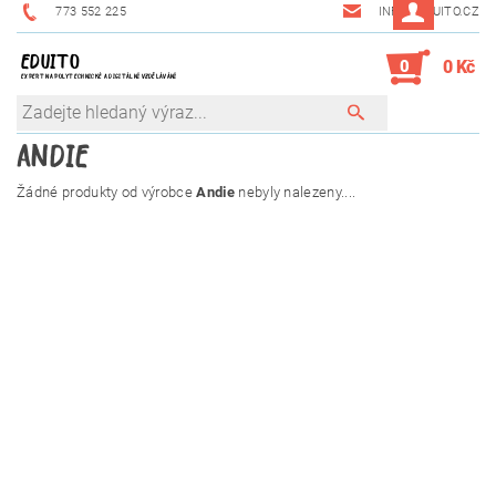
773 552 225
INFO@EDUITO.CZ
EDUITO
0
0 Kč
EXPERT NA POLYTECHNICKÉ A DIGITÁLNÍ VZDĚLÁVÁNÍ
ANDIE
Žádné produkty od výrobce
Andie
nebyly nalezeny....