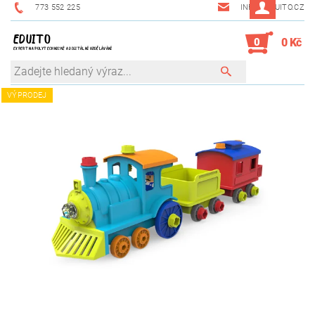
773 552 225
INFO@EDUITO.CZ
EDUITO
0
0 Kč
EXPERT NA POLYTECHNICKÉ A DIGITÁLNÍ VZDĚLÁVÁNÍ
VÝPRODEJ