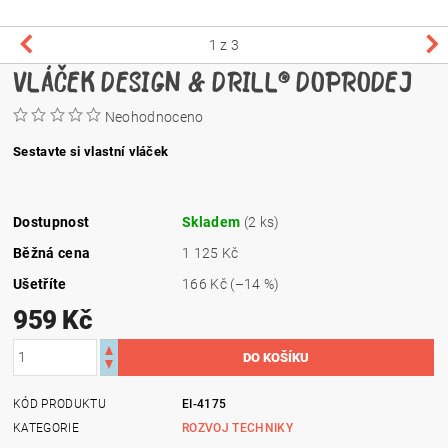
1
z 3
VLÁČEK DESIGN & DRILL® DOPRODEJ
Neohodnoceno
Sestavte si vlastní vláček
Dostupnost
Skladem
(2 ks)
Běžná cena
1 125 Kč
Ušetříte
166 Kč
(–14 %)
959 Kč
KÓD PRODUKTU
EI-4175
KATEGORIE
ROZVOJ TECHNIKY