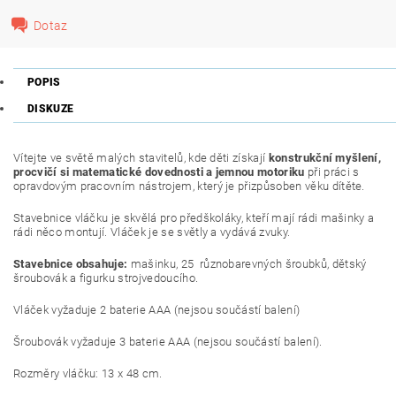
Dotaz
POPIS
DISKUZE
Vítejte ve světě malých stavitelů, kde děti získají
konstrukční myšlení,
procvičí si matematické dovednosti a jemnou motoriku
při práci s
opravdovým pracovním nástrojem, který je přizpůsoben věku dítěte.
Stavebnice vláčku je skvělá pro předškoláky, kteří mají rádi mašinky a
rádi něco montují. Vláček je se světly a vydává zvuky.
Stavebnice obsahuje:
mašinku, 25 různobarevných šroubků, dětský
šroubovák a figurku strojvedoucího.
Vláček vyžaduje 2 baterie AAA (nejsou součástí balení)
Šroubovák vyžaduje 3 baterie AAA (nejsou součástí balení).
Rozměry vláčku: 13 x 48 cm.