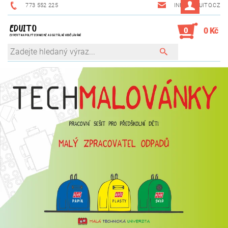
773 552 225
INFO@EDUITO.CZ
EDUITO
0
0 Kč
EXPERT NA POLYTECHNICKÉ A DIGITÁLNÍ VZDĚLÁVÁNÍ