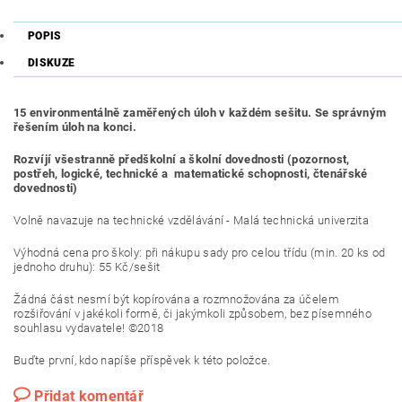
POPIS
DISKUZE
15 environmentálně zaměřených úloh v každém sešitu. Se správným
řešením úloh na konci.
Rozvíjí všestranně předškolní a školní
dovednosti
(pozornost,
postřeh, logické, technické a matematické schopnosti, čtenářské
dovednosti)
Volně navazuje na technické vzdělávání - Malá technická univerzita
Výhodná cena pro školy: při nákupu sady pro celou třídu (min. 20 ks od
jednoho druhu): 55 Kč/sešit
Žádná část nesmí být kopírována a rozmnožována za účelem
rozšiřování v jakékoli formě, či jakýmkoli způsobem, bez písemného
souhlasu vydavatele! ©2018
Buďte první, kdo napíše příspěvek k této položce.
Přidat komentář