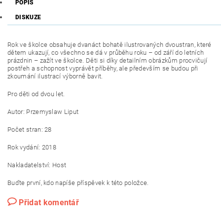
POPIS
DISKUZE
Rok ve školce
obsahuje dvanáct bohatě ilustrovaných dvoustran, které
dětem ukazují, co všechno se dá v průběhu roku – od září do letních
prázdnin – zažít ve školce. Děti si díky detailním obrázkům procvičují
postřeh a schopnost vyprávět příběhy, ale především se budou při
zkoumání ilustrací výborně bavit.
Pro děti od dvou let.
Autor: Przemyslaw Liput
Počet stran: 28
Rok vydání: 2018
Nakladatelství: Host
Buďte první, kdo napíše příspěvek k této položce.
Přidat komentář