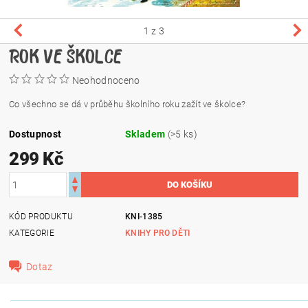
1
z 3
ROK VE ŠKOLCE
Neohodnoceno
Co všechno se dá v průběhu školního roku zažít ve školce?
Dostupnost
Skladem
(>5 ks)
299 Kč
KÓD PRODUKTU
KNI-1385
KATEGORIE
KNIHY PRO DĚTI
Dotaz