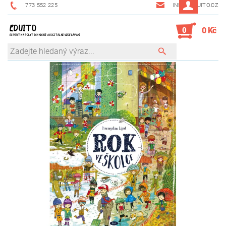
773 552 225
INFO@EDUITO.CZ
EDUITO
0
0 Kč
EXPERT NA POLYTECHNICKÉ A DIGITÁLNÍ VZDĚLÁVÁNÍ