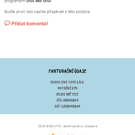
programem
DIGI bez DIGI
.
Buďte první, kdo napíše příspěvek k této položce.
Přidat komentář
FAKTURAČNÍ ÚDAJE
EDUCATIVE TOYS S.R.O.
POTOČNÍ 275
25101 SVĚTICE
IČO: 28943864
DIČ: CZ28943864
2026 © EDUITO, všechna práva vyhrazena