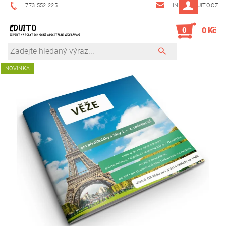
773 552 225
INFO@EDUITO.CZ
EDUITO
0
0 Kč
EXPERT NA POLYTECHNICKÉ A DIGITÁLNÍ VZDĚLÁVÁNÍ
NOVINKA