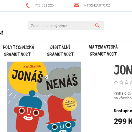
773 552 225
INFO@EDUITO.CZ
NÍ
MATEMATICKÁ
POLYTECHNICKÁ
DIGITÁLNÍ
GRAMOTNOST
GRAMOTNOST
GRAMOTNOST
JON
Kniha o dv
na všechno
Dostupno
299 