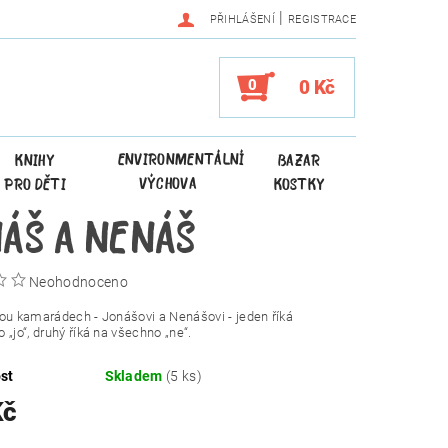
|
PŘIHLÁŠENÍ
REGISTRACE
0
0 Kč
ENVIRONMENTÁLNÍ
KNIHY
BAZAR
VÝCHOVA
PRO DĚTI
KOSTKY
ÁŠ A NENÁŠ
Neohodnoceno
ou kamarádech - Jonášovi a Nenášovi - j
eden říká
 „jo“, druhý říká na všechno „ne“.
st
Skladem
(5 ks)
Kč