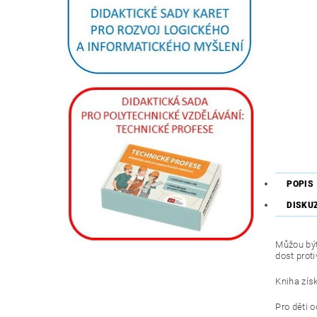
POPIS
DISKU
Můžou být
dost proti
Kniha zís
Pro děti od