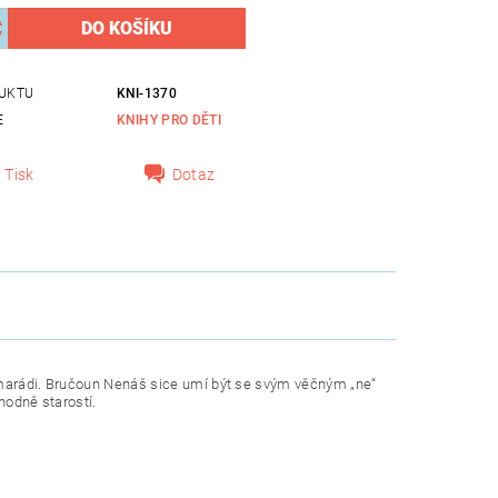
UKTU
KNI-1370
E
KNIHY PRO DĚTI
Tisk
Dotaz
kamarádi. Bručoun Nenáš sice umí být se svým věčným „ne“
 hodně starostí.