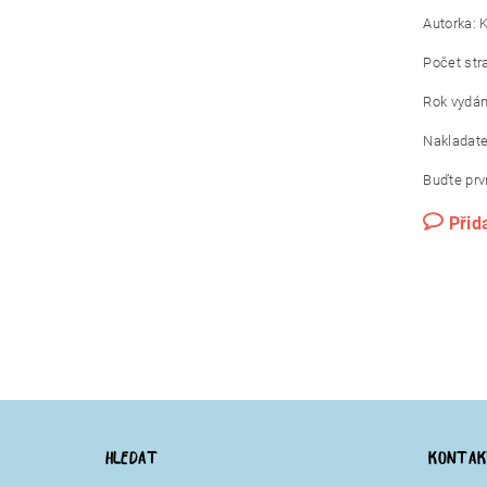
Autorka: K
Počet str
Rok vydán
Nakladate
Buďte prvn
Přid
HLEDAT
KONTA