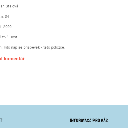
ari Staiová
an: 34
í: 2020
lství: Host
í, kdo napíše příspěvek k této položce.
at komentář
KT
INFORMACE PRO VÁS