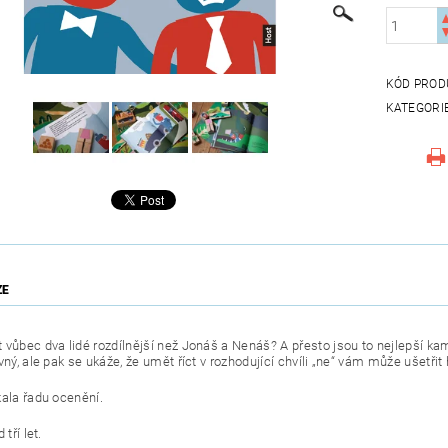
KÓD PROD
KATEGORI
ZE
 vůbec dva lidé rozdílnější než Jonáš a Nenáš? A přesto jsou to nejlepší 
vný, ale pak se ukáže, že umět říct v rozhodující chvíli „ne“ vám může ušetřit
kala řadu ocenění.
 tří let.