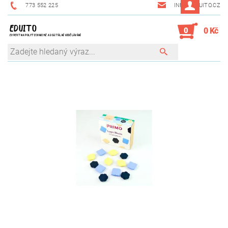
773 552 225
INFO@EDUITO.CZ
EDUITO
0
0 Kč
EXPERT NA POLYTECHNICKÉ A DIGITÁLNÍ VZDĚLÁVÁNÍ