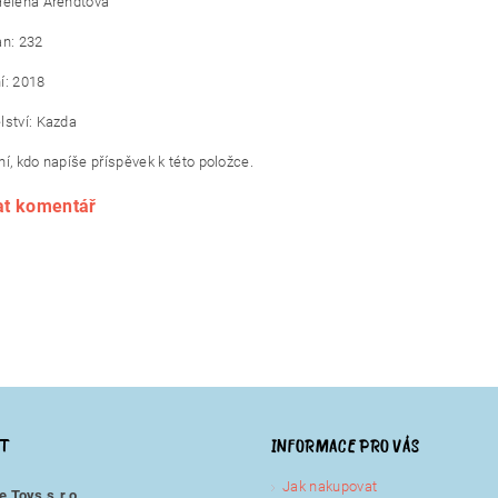
Helena Arendtová
an: 232
í: 2018
lství: Kazda
í, kdo napíše příspěvek k této položce.
at komentář
KT
INFORMACE PRO VÁS
Jak nakupovat
e Toys s.r.o.