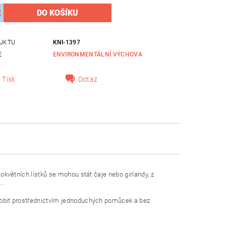
UKTU
KNI-1397
E
ENVIRONMENTÁLNÍ VÝCHOVA
Tisk
Dotaz
Z okvětních lístků se mohou stát čaje nebo girlandy, z
..
vyrobit prostřednictvím jednoduchých pomůcek a bez