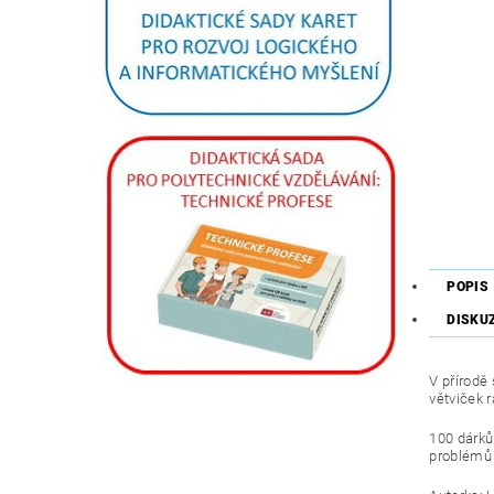
POPIS
DISKU
V přírodě 
větviček 
100 dárků
problémů 