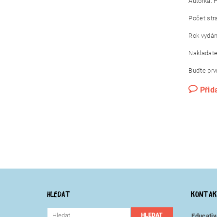
Autorka: 
Počet str
Rok vydán
Nakladate
Buďte prvn
Přid
HLEDAT
KONTA
Educativ