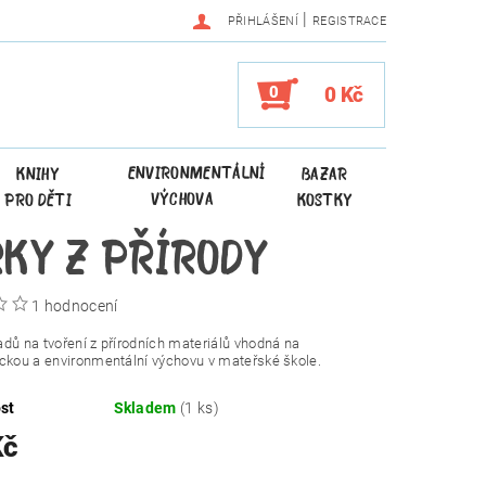
|
PŘIHLÁŠENÍ
REGISTRACE
0
0 Kč
ENVIRONMENTÁLNÍ
KNIHY
BAZAR
VÝCHOVA
PRO DĚTI
KOSTKY
KY Z PŘÍRODY
1 hodnocení
dů na tvoření z přírodních materiálů vhodná na
ckou a environmentální výchovu v mateřské škole.
st
Skladem
(1 ks)
Kč