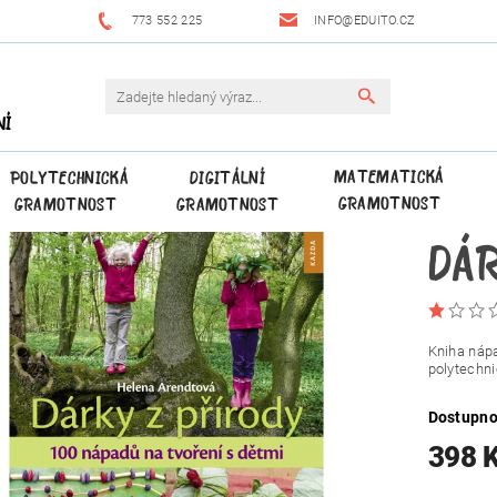
773 552 225
INFO@EDUITO.CZ
NÍ
MATEMATICKÁ
POLYTECHNICKÁ
DIGITÁLNÍ
GRAMOTNOST
GRAMOTNOST
GRAMOTNOST
DÁR
Kniha nápa
polytechni
Dostupno
398 