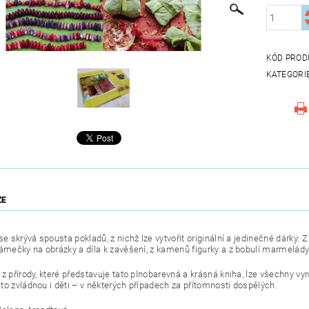
KÓD PROD
KATEGORI
ZE
se skrývá spousta pokladů, z nichž lze vytvořit originální a jedinečné dárky. 
rámečky na obrázky a díla k zavěšení, z kamenů figurky a z bobulí marmelády.
 z přírody, které představuje tato plnobarevná a krásná kniha, lze všechny 
to zvládnou i děti – v některých případech za přítomnosti dospělých.