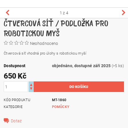
1
z 4
ČTVERCOVÁ SÍŤ / PODLOŽKA PRO
ROBOTICKOU MYŠ
Neohodnoceno
Čtvercová síť vhodná pro úlohy s robotickou myší
Dostupnost
objednáno, dostupné září 2025
(>5 ks)
650 Kč
KÓD PRODUKTU
MT-1860
KATEGORIE
POMŮCKY
Dotaz