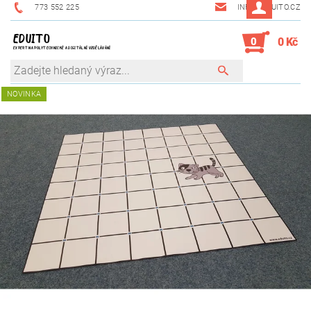
773 552 225
INFO@EDUITO.CZ
EDUITO
0
0 Kč
EXPERT NA POLYTECHNICKÉ A DIGITÁLNÍ VZDĚLÁVÁNÍ
NOVINKA