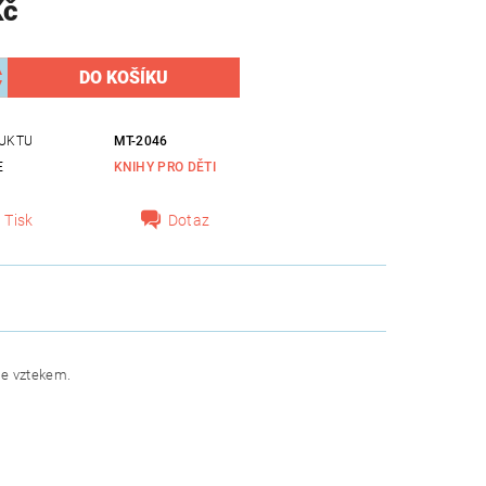
Kč
UKTU
MT-2046
E
KNIHY PRO DĚTI
Tisk
Dotaz
se vztekem.