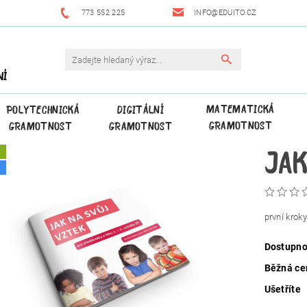
773 552 225
INFO@EDUITO.CZ
NÍ
MATEMATICKÁ
POLYTECHNICKÁ
DIGITÁLNÍ
GRAMOTNOST
GRAMOTNOST
GRAMOTNOST
JAK
A
první krok
Dostupno
Běžná ce
Ušetříte