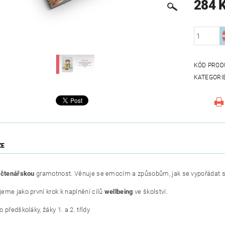
284 
KÓD PROD
KATEGORI
ZE
e
čtenářskou
gramotnost. Věnuje se emocím a způsobům, jak se vypořádat 
eme jako první krok k naplnění cílů
wellbeing
ve školství.
 předškoláky, žáky 1. a 2. třídy