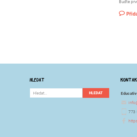
Buďte prvn
Přid
HLEDAT
KONTA
Educativ
info
773 
http