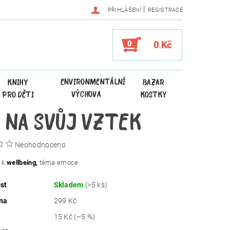
|
PŘIHLÁŠENÍ
REGISTRACE
0
0 Kč
ENVIRONMENTÁLNÍ
KNIHY
BAZAR
VÝCHOVA
PRO DĚTI
KOSTKY
 NA SVŮJ VZTEK
Neohodnoceno
y k
wellbeing,
téma emoce
st
Skladem
(>5 ks)
na
299 Kč
15 Kč
(–5 %)