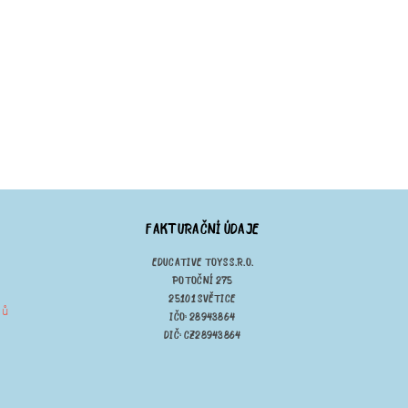
FAKTURAČNÍ ÚDAJE
EDUCATIVE TOYS S.R.O.
POTOČNÍ 275
25101 SVĚTICE
jů
IČO: 28943864
DIČ: CZ28943864