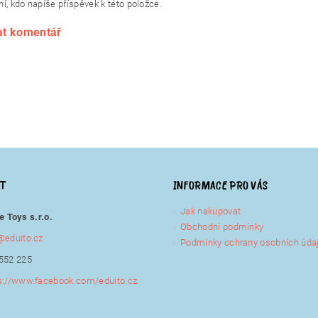
í, kdo napíše příspěvek k této položce.
at komentář
KT
INFORMACE PRO VÁS
Jak nakupovat
e Toys s.r.o.
Obchodní podmínky
@
eduito.cz
Podmínky ochrany osobních úda
552 225
s://www.facebook.com/eduito.cz