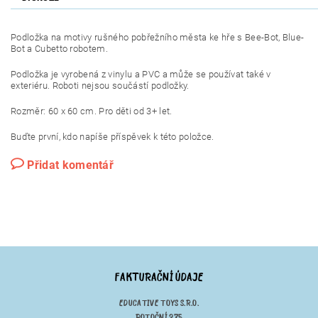
Podložka na motivy rušného pobřežního města ke hře s Bee-Bot, Blue-
Bot a Cubetto robotem.
Podložka je vyrobená z vinylu a PVC a může se používat také v
exteriéru. Roboti nejsou součástí podložky.
Rozměr: 60 x 60 cm. Pro děti od 3+ let.
Buďte první, kdo napíše příspěvek k této položce.
Přidat komentář
FAKTURAČNÍ ÚDAJE
EDUCATIVE TOYS S.R.O.
POTOČNÍ 275