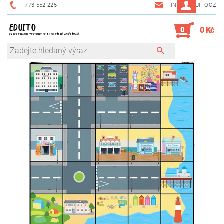
773 552 225
INFO@EDUITO.CZ
EDUITO
0
0 Kč
EXPERT NA POLYTECHNICKÉ A DIGITÁLNÍ VZDĚLÁVÁNÍ