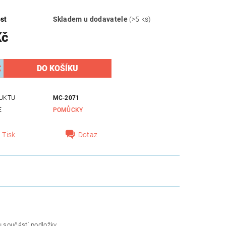
st
Skladem u dodavatele
(>5 ks)
Kč
UKTU
MC-2071
E
POMŮCKY
Tisk
Dotaz
u součástí podložky.