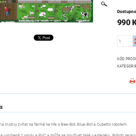
Dostupno
990 
KÓD PROD
KATEGORI
ZE
na motivy zvířat na farmě ke hře s Bee-Bot, Blue-Bot a Cubetto robotem.
je vyrobená z vinylu a PVC a může se používat také v exteriéru. Roboti nejso