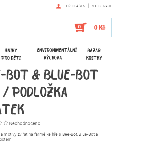
|
PŘIHLÁŠENÍ
REGISTRACE
0
0 Kč
ENVIRONMENTÁLNÍ
KNIHY
BAZAR
VÝCHOVA
PRO DĚTI
KOSTKY
-BOT & BLUE-BOT
 / PODLOŽKA
ATEK
Neohodnoceno
a motivy zvířat na farmě ke hře s Bee-Bot, Blue-Bot a
obotem.