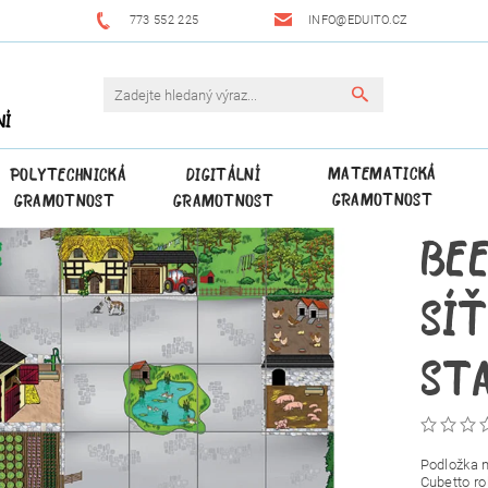
773 552 225
INFO@EDUITO.CZ
NÍ
MATEMATICKÁ
POLYTECHNICKÁ
DIGITÁLNÍ
GRAMOTNOST
GRAMOTNOST
GRAMOTNOST
BEE
SÍŤ
ST
Podložka n
Cubetto r