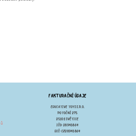
FAKTURAČNÍ ÚDAJE
EDUCATIVE TOYS S.R.O.
POTOČNÍ 275
25101 SVĚTICE
jů
IČO: 28943864
DIČ: CZ28943864